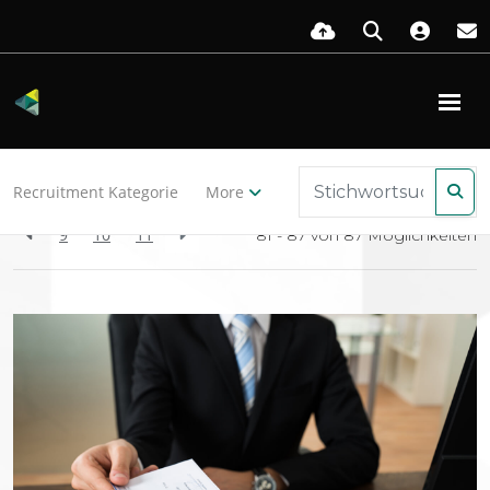
Zurück zu den Ressourcen
Recruitment Kategorie
More
9
10
11
81 - 87 von
87
Möglichkeiten