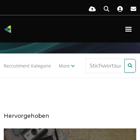
FF
Fokus
Recruitment Kategorie
More
Hervorgehoben