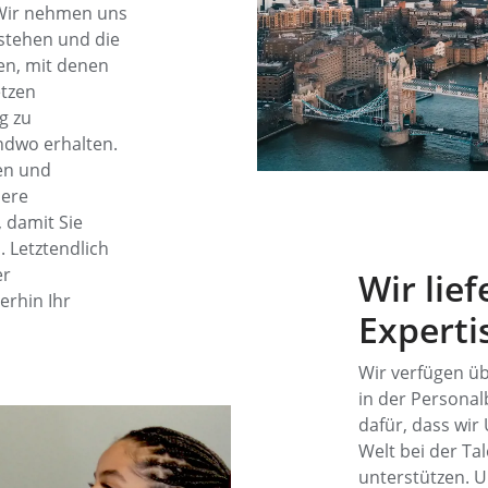
 Wir nehmen uns
rstehen und die
den, mit denen
etzen
g zu
ndwo erhalten.
en und
sere
 damit Sie
 Letztendlich
er
Wir lie
erhin Ihr
Experti
Wir verfügen üb
in der Persona
dafür, dass wi
Welt bei der Ta
unterstützen. U