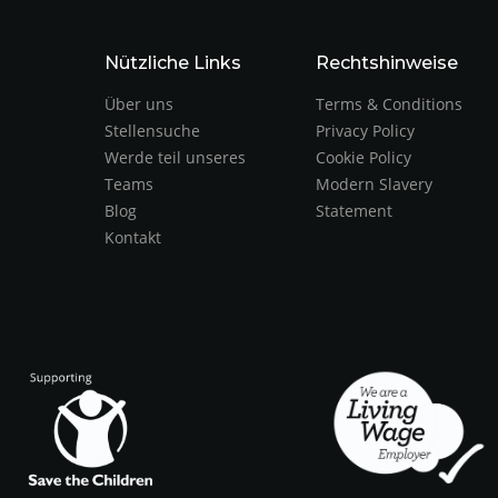
Nützliche Links
Rechtshinweise
Über uns
Terms & Conditions
Stellensuche
Privacy Policy
Werde teil unseres
Cookie Policy
Teams
Modern Slavery
Blog
Statement
Kontakt