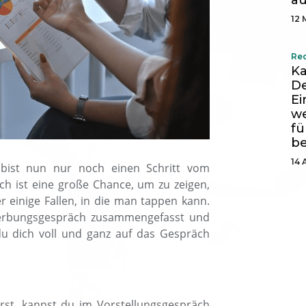
au
12 
Re
Ka
De
E
we
fü
b
14 
bist nun nur noch einen Schritt vom
ch ist eine große Chance, um zu zeigen,
r einige Fallen, in die man tappen kann.
werbungsgespräch zusammengefasst und
 du dich voll und ganz auf das Gespräch
rst, kannst du im Vorstellungsgespräch