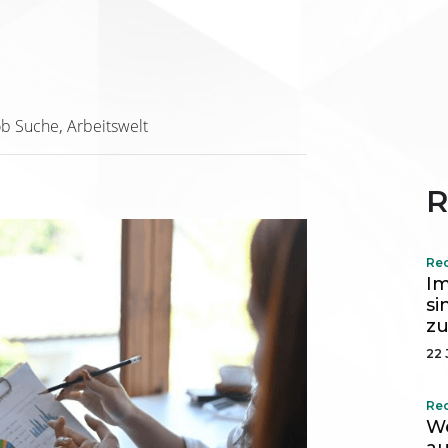
ob Suche
Arbeitswelt
R
Re
I
si
zu
22 
Re
We