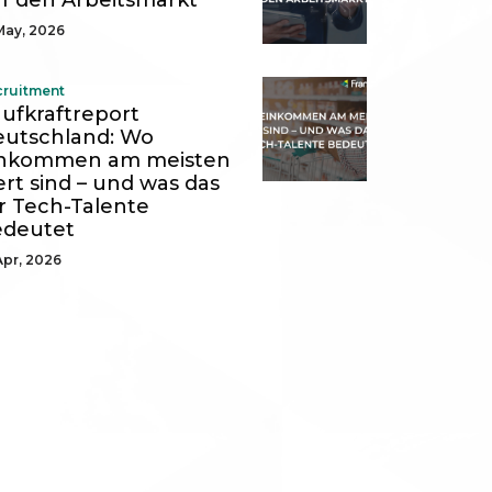
f den Arbeitsmarkt
May, 2026
cruitment
ufkraftreport
utschland: Wo
inkommen am meisten
rt sind – und was das
r Tech-Talente
edeutet
Apr, 2026