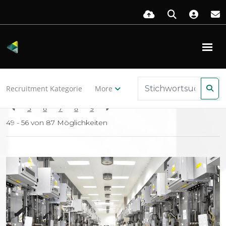
Zurück zu den Ressourcen
Recruitment Kategorie
More
5
6
7
8
9
49 - 56 von
87
Möglichkeiten