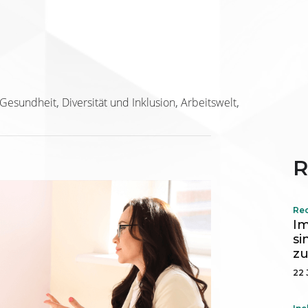
 Gesundheit
Diversität und Inklusion
Arbeitswelt
R
Re
I
si
zu
22 