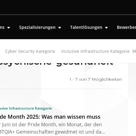
uns
Spezialisierungen
Talentlösungen
Bewerbe
Cyber Security Kategorie
Inclusive Infrastructure Kategorie
M
"psychische-gesundheit"
1 - 7 von
7
Möglichkeiten
usive Infrastructure Kategorie
ide Month 2025: Was man wissen muss
 Juni ist der Pride Month, ein Monat, der den
TQIA+ Gemeinschaften gewidmet ist und da...