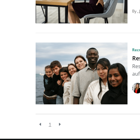
By
Rec
Re
Res
auf
1