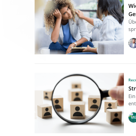
Wi
Ge
Übe
spr
Rec
St
Ei
en