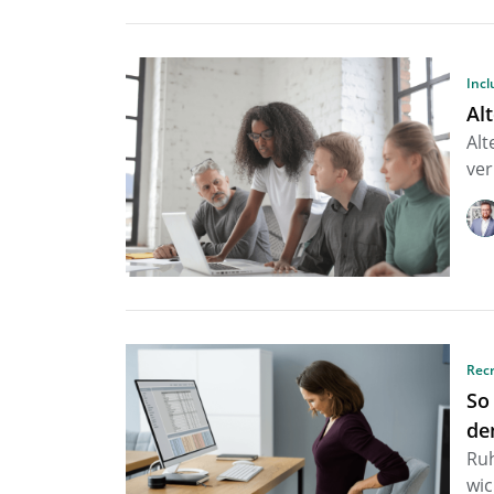
Incl
Al
Alt
ver
Rec
So
de
Ruh
wic