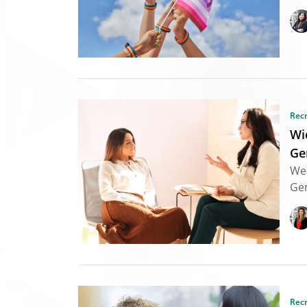
Rec
Wi
Ge
Wen
Gem
Rec