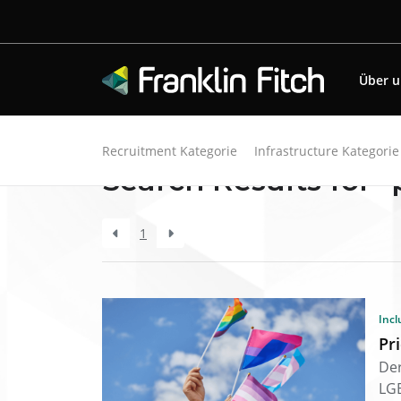
Über 
Zurück zu den Ressourcen
Recruitment Kategorie
Infrastructure Kategorie
Search Results for 
1
Incl
Pr
Der
LGB