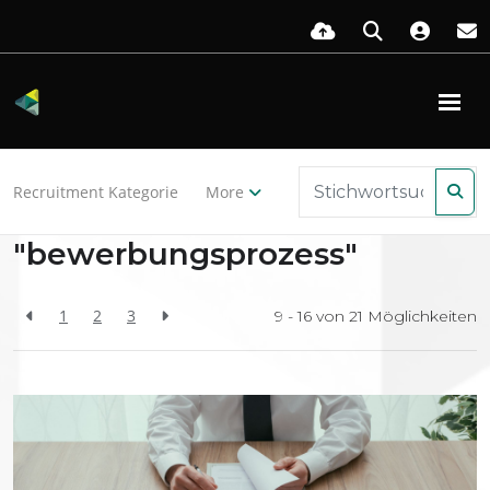
Zurück zu den Ressourcen
Recruitment Kategorie
More
Search Results for
"bewerbungsprozess"
1
2
3
9 - 16 von
21
Möglichkeiten