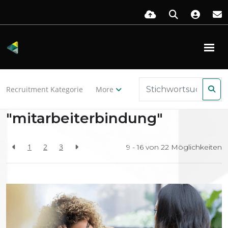
Zurück zu den Ressourcen
Recruitment Kategorie
More
Search Results for
"mitarbeiterbindung"
1
2
3
9 - 16 von
22
Möglichkeiten