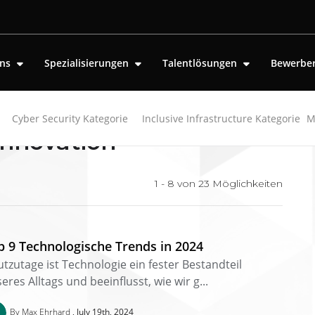
uns
Spezialisierungen
Talentlösungen
Bewerbe
Cyber Security Kategorie
Inclusive Infrastructure Kategorie
M
innovation"
1 - 8 von
23
Möglichkeiten
p 9 Technologische Trends in 2024
tzutage ist Technologie ein fester Bestandteil
eres Alltags und beeinflusst, wie wir g...
By Max Ehrhard
July 19th, 2024