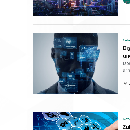
Cybe
Di
un
Der
er
By
Net
Zu