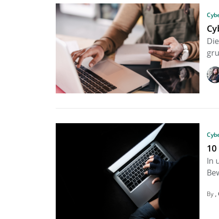
Cybe
Cy
Die
gru
Cybe
10
In 
Bew
By