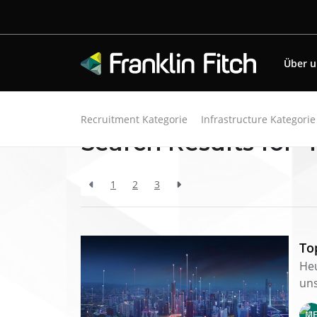
Über 
Zurück zu den Ressourcen
Recruitment Kategorie
Infrastructure Kategorie
Search Results for "
1
2
3
To
Heu
uns