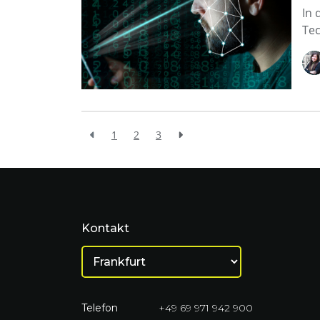
In 
Tec
1
2
3
Kontakt
Telefon
+49 69 971 942 900