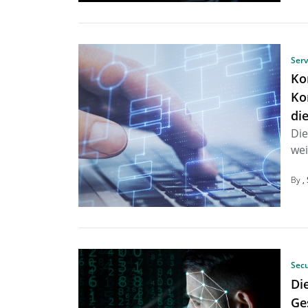
Ser
Ko
Ko
di
Die
wei
By
Secu
Di
Ge