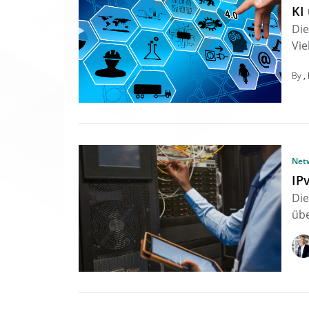
KI
Die
Vie
By
Net
IP
Die
übe