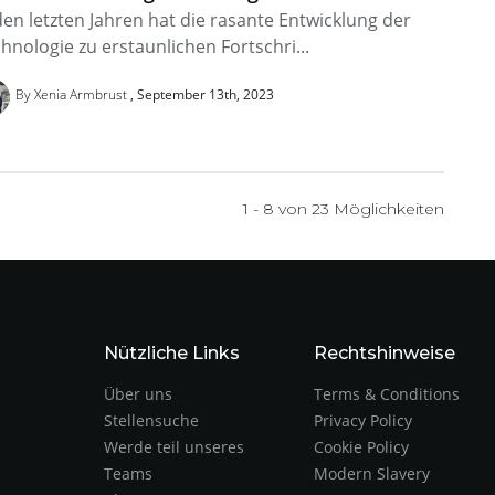
den letzten Jahren hat die rasante Entwicklung der
hnologie zu erstaunlichen Fortschri...
By Xenia Armbrust
September 13th, 2023
1 - 8 von
23
Möglichkeiten
Nützliche Links
Rechtshinweise
Über uns
Terms & Conditions
Stellensuche
Privacy Policy
Werde teil unseres
Cookie Policy
Teams
Modern Slavery