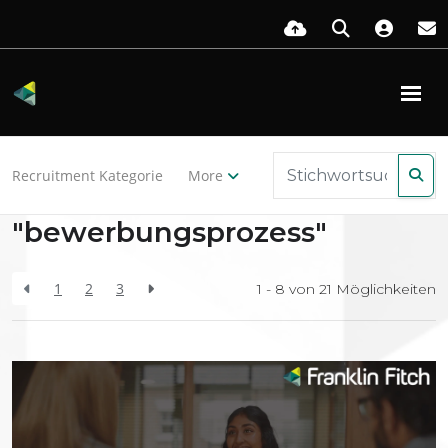
Zurück zu den Ressourcen
Recruitment Kategorie
More
Search Results for
"bewerbungsprozess"
1
2
3
1 - 8 von
21
Möglichkeiten