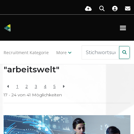
Zurück zu den Ressourcen
Recruitment Kategorie
More
Search Results for
"arbeitswelt"
1
2
3
4
5
17 - 24 von
41
Möglichkeiten