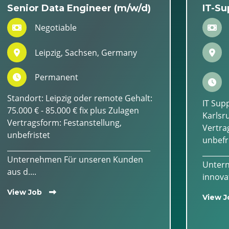
Senior Data Engineer (m/w/d)
IT-Su
Negotiable
Leipzig, Sachsen, Germany
Permanent
Standort: Leipzig oder remote Gehalt:
IT Sup
75.000 € - 85.000 € fix plus Zulagen
Karlsru
Vertragsform: Festanstellung,
Vertra
unbefristet
unbefr
________________________________________
_______
Unternehmen Für unseren Kunden
Untern
aus d....
innovat
View Job
View J