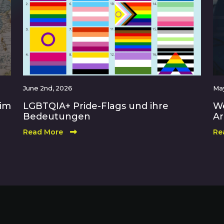
June 2nd, 2026
May
 im
LGBTQIA+ Pride-Flags und ihre
We
Bedeutungen
Ar
Read More
Re