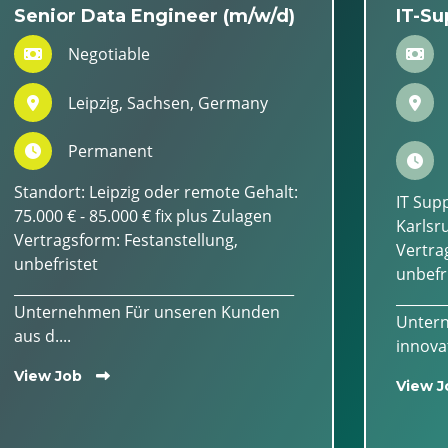
Senior Data Engineer (m/w/d)
IT-Su
Negotiable
Leipzig, Sachsen, Germany
Permanent
Standort: Leipzig oder remote Gehalt:
IT Sup
75.000 € - 85.000 € fix plus Zulagen
Karlsru
Vertragsform: Festanstellung,
Vertra
unbefristet
unbefr
________________________________________
_______
Unternehmen Für unseren Kunden
Untern
aus d....
innovat
View Job
View J