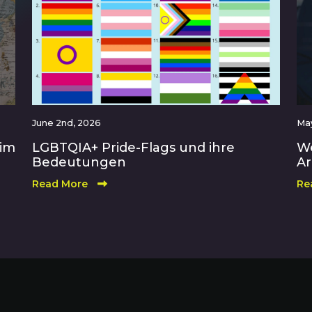
June 2nd, 2026
May
 im
LGBTQIA+ Pride-Flags und ihre
We
Bedeutungen
Ar
Read More
Re