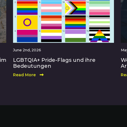
June 2nd, 2026
May
 im
LGBTQIA+ Pride-Flags und ihre
We
Bedeutungen
Ar
Read More
Re