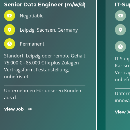
Senior Data Engineer (m/w/d)
IT-Su
Negotiable
Leipzig, Sachsen, Germany
Permanent
Standort: Leipzig oder remote Gehalt:
IT Sup
75.000 € - 85.000 € fix plus Zulagen
Karlsru
Vertragsform: Festanstellung,
Vertra
unbefristet
unbefr
________________________________________
_______
Unternehmen Für unseren Kunden
Untern
aus d....
innovat
View Job
View J