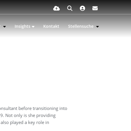
r
Insights
Kontakt
Stellensuche
nsultant before transitioning into
. Not only is she providing
also played a key role in