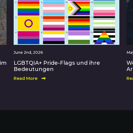
June 2nd, 2026
May
 im
LGBTQIA+ Pride-Flags und ihre
We
Bedeutungen
Ar
Read More
Re