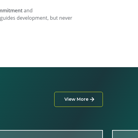
commitment
and
d guides development, but never
View More