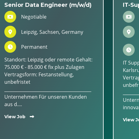
Senior Data Engineer (m/w/d)
IT-Su
Negotiable
Leipzig, Sachsen, Germany
Permanent
Standort: Leipzig oder remote Gehalt:
IT Sup
75.000 € - 85.000 € fix plus Zulagen
Karlsru
Vertragsform: Festanstellung,
Vertra
unbefristet
unbefr
________________________________________
_______
Unternehmen Für unseren Kunden
Untern
aus d....
innovat
View Job
View J