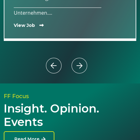
________________________________________
Unternehmen....
View Job
FF Focus
Insight. Opinion.
Events
Read More