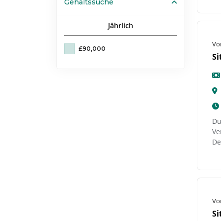
Gehaltssuche
Jährlich
Vo
£90,000
Si
Du
Ve
De
Vo
Si