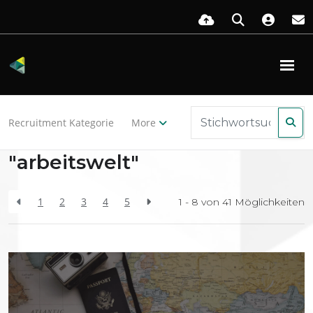
Zurück zu den Ressourcen
Recruitment Kategorie
More
Search Results for
"arbeitswelt"
1
2
3
4
5
1 - 8 von
41
Möglichkeiten