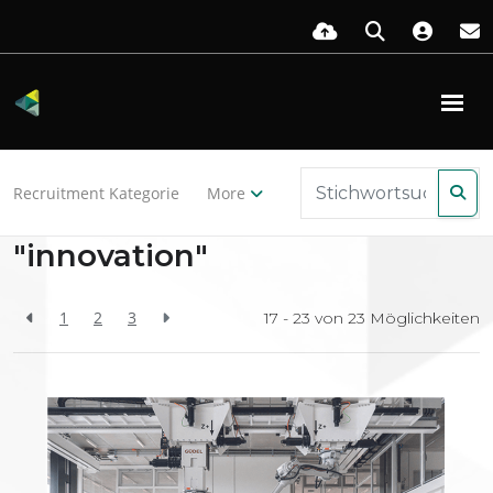
Zurück zu den Ressourcen
Recruitment Kategorie
More
Search Results for
"innovation"
1
2
3
17 - 23 von
23
Möglichkeiten