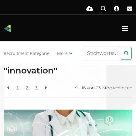
Zurück zu den Ressourcen
Recruitment Kategorie
More
Search Results for
"innovation"
1
2
3
9 - 16 von
23
Möglichkeiten