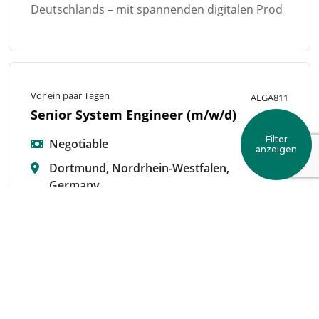
Deutschlands – mit spannenden digitalen Prod
Vor ein paar Tagen
ALGA811
Senior System Engineer (m/w/d)
Filter
Negotiable
anzeigen
Dortmund, Nordrhein-Westfalen,
Germany
Festanstellung
Standort: Dortmund Gehalt: 55.000 € - 60.000 €
fix plus Bonus plus Firmenwagen Vertragsform:
Festanstellung, unbefristet
________________________________________
Unternehmen Wir suchen für ein renommiertes
IT-Unternehmen und dessen Standort in