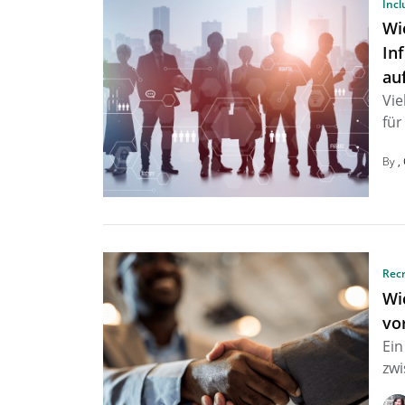
Incl
Wi
In
au
Vie
für
By
Rec
Wi
vo
Ein
zwi