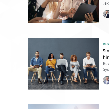
„ex
Rec
Si
hi
Bew
Sys