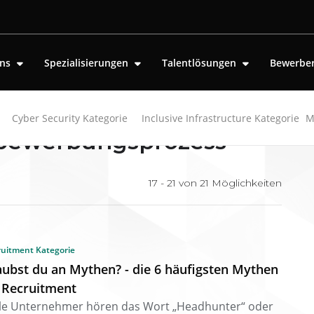
uns
Spezialisierungen
Talentlösungen
Bewerbe
Cyber Security Kategorie
Inclusive Infrastructure Kategorie
M
 "bewerbungsprozess"
17 - 21 von
21
Möglichkeiten
ruitment Kategorie
aubst du an Mythen? - die 6 häufigsten Mythen
 Recruitment
ele Unternehmer hören das Wort „Headhunter“ oder