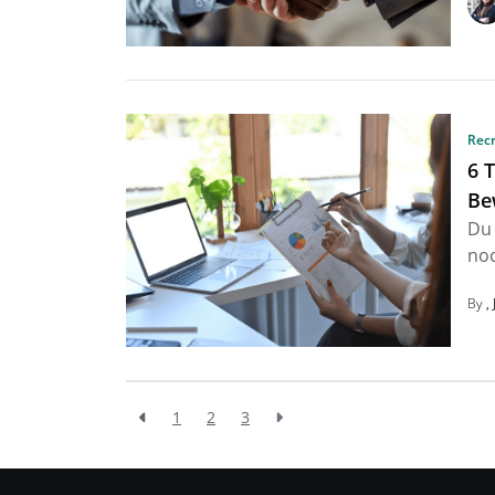
Rec
6 
Be
Du 
noc
By
1
2
3