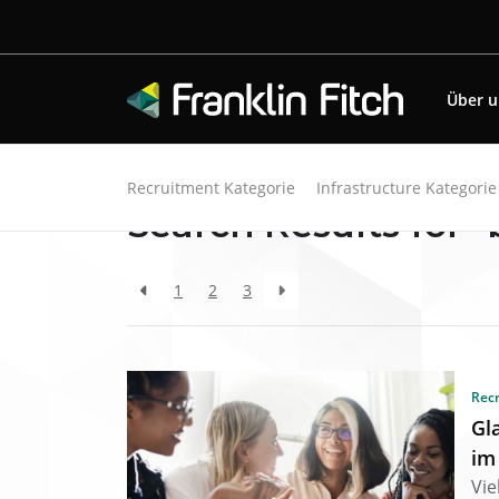
Über 
Zurück zu den Ressourcen
Recruitment Kategorie
Infrastructure Kategorie
Search Results for
1
2
3
Rec
Gl
im
Vi